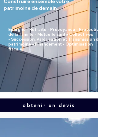
Construire ensemble votre
patrimoine de demain.
Epargne - Retraite - Prévoyance - Protection
de la famille -
Mutuelle santé Collectives
-
Succession, Valorisation et Transmission du
patrimoine
-
Financement -
Optimisation
fiscale
obtenir un devis