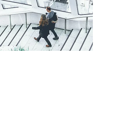
Actualités, Opportunit
é
:
Pour plus d’informations :
Jacques VALLÉAU -
Agent général Allianz AEPPS