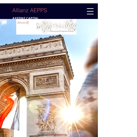
Allianz AEPPS
AXEFINE CAPITAL
GESTION de PATRIMOINE & Protection sociale
N° ORIAS :
10058015